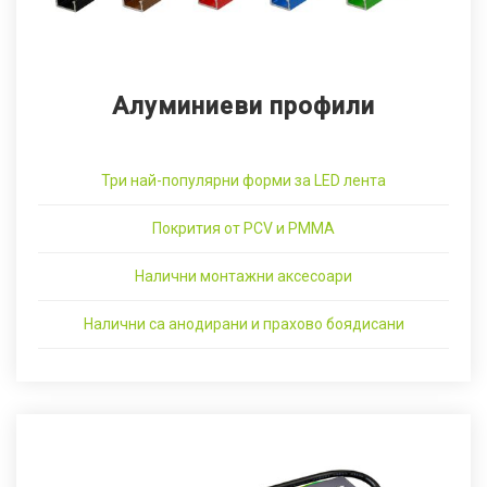
Алуминиеви профили
Три най-популярни форми за LED лента
Покрития от PCV и PMMA
Налични монтажни аксесоари
Налични са анодирани и прахово боядисани