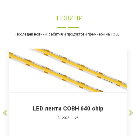
НОВИНИ
Последни новини, събития и продуктови премиери на FOSE.
640 chip
LED ленти SOB от ново 
LED ленти SOB от ново 
2025-11-27
2025-11-27