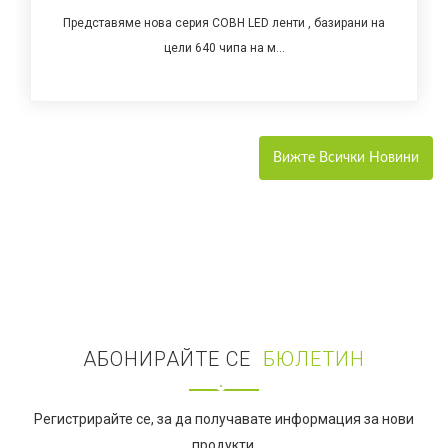
ленти , базирани на
Представяме новата серия SOB LED лен
Представяме новата серия SOB LED лен
...
технологично усъвър...
технологично усъвър...
Вижте Всички Новини
АБОНИРАЙТЕ СЕ
БЮЛЕТИН
Регистрирайте се, за да получавате информация за нови
продукти.