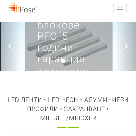
Линейни
Toggle
захранващи
navigati
блокове
Previous
Nex
PFC, 5
години
гаранция
Много тесни захранващи
уреди с ефективност над 92%
ОЩЕ...
LED ЛЕНТИ • LED НЕОН • АЛУМИНИЕВИ
ПРОФИЛИ • ЗАХРАНВАНЕ •
MILIGHT/MIBOXER