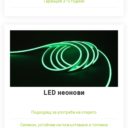
Гаранция 3–5 години
LED неонови
Подходящ за употреба на открито
Силикон, устойчив на пожълтяване и топлина