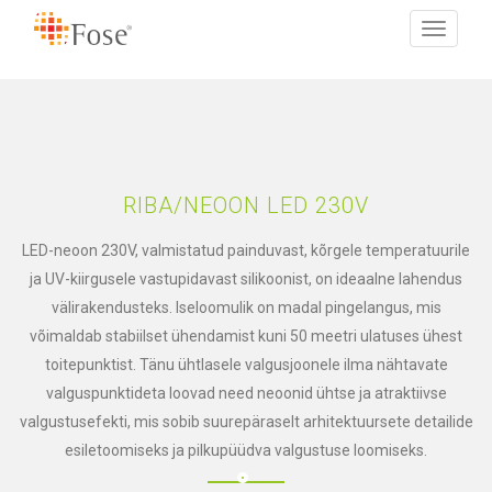
Toggle
navigati
RIBA/NEOON LED 230V
LED-neoon 230V, valmistatud painduvast, kõrgele temperatuurile
ja UV-kiirgusele vastupidavast silikoonist, on ideaalne lahendus
välirakendusteks. Iseloomulik on madal pingelangus, mis
võimaldab stabiilset ühendamist kuni 50 meetri ulatuses ühest
toitepunktist. Tänu ühtlasele valgusjoonele ilma nähtavate
valguspunktideta loovad need neoonid ühtse ja atraktiivse
valgustusefekti, mis sobib suurepäraselt arhitektuursete detailide
esiletoomiseks ja pilkupüüdva valgustuse loomiseks.