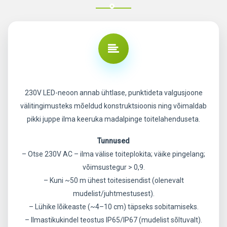
230V LED-neoon annab ühtlase, punktideta valgusjoone
välitingimusteks mõeldud konstruktsioonis ning võimaldab
pikki juppe ilma keeruka madalpinge toitelahenduseta.
Tunnused
– Otse 230V AC – ilma välise toiteplokita; väike pingelang;
võimsustegur > 0,9.
– Kuni ~50 m ühest toitesisendist (olenevalt
mudelist/juhtmestusest).
– Lühike lõikeaste (~4–10 cm) täpseks sobitamiseks.
– Ilmastikukindel teostus IP65/IP67 (mudelist sõltuvalt).