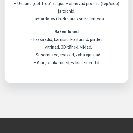
– Ühtlane „dot-free” valgus – erinevad profiilid (top/side)
ja toonid.
– Hämardatav ühilduvate kontrolleritega.
Rakendused
– Fassaadid, karnisid, kontuurid, piirded.
– Vitrinad, 3D-tähed, viidad.
– Sündmused, messid, vaba aja alad.
– Aiad, varikatused, väliselemendid.