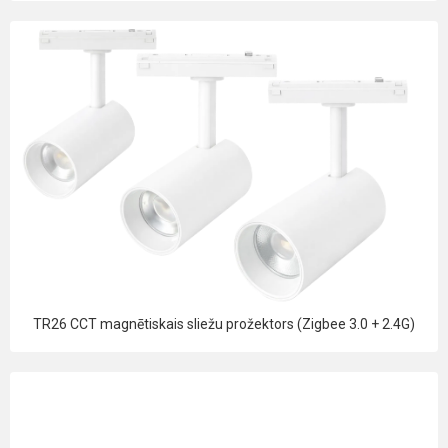
TR26 CCT magnētiskais sliežu prožektors (Zigbee 3.0 + 2.4G)