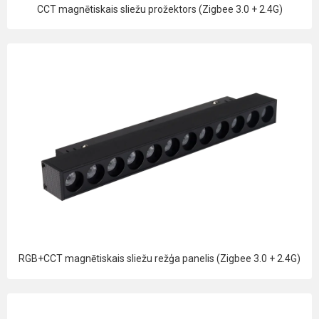
CCT magnētiskais sliežu prožektors (Zigbee 3.0 + 2.4G)
RGB+CCT magnētiskais sliežu režģa panelis (Zigbee 3.0 + 2.4G)