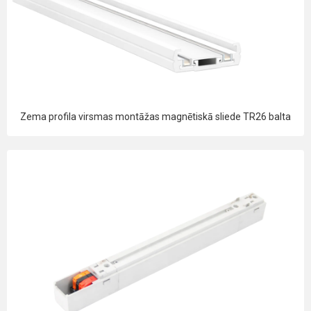
Zema profila virsmas montāžas magnētiskā sliede TR26 balta