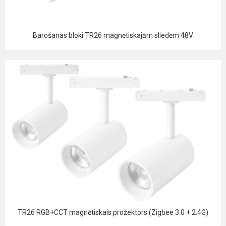
Barošanas bloki TR26 magnētiskajām sliedēm 48V
TR26 RGB+CCT magnētiskais prožektors (Zigbee 3.0 + 2.4G)