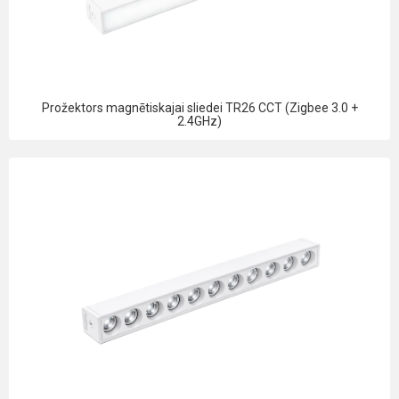
Prožektors magnētiskajai sliedei TR26 CCT (Zigbee 3.0 +
2.4GHz)