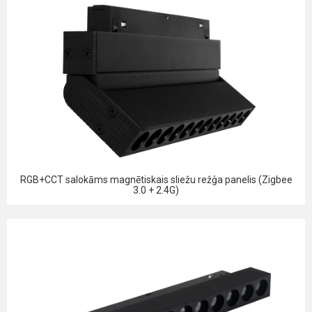
RGB+CCT salokāms magnētiskais sliežu režģa panelis (Zigbee
3.0 + 2.4G)