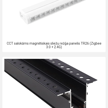
CCT salokāms magnētiskais sliežu režģa panelis TR26 (Zigbee
3.0 + 2.4G)