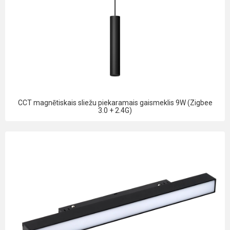
CCT magnētiskais sliežu piekaramais gaismeklis 9W (Zigbee
3.0 + 2.4G)