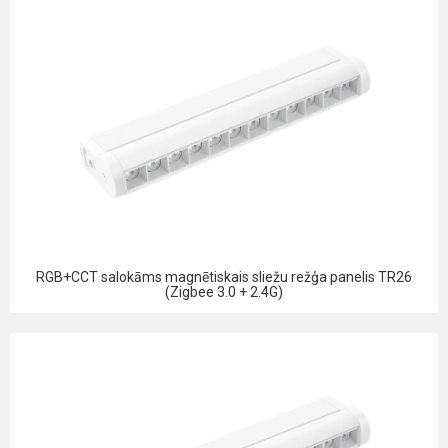
RGB+CCT salokāms magnētiskais sliežu režģa panelis TR26
(Zigbee 3.0 + 2.4G)