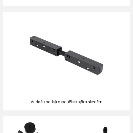
Vadoši moduļi magnētiskajām sliedēm