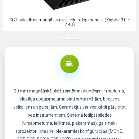
CCT salokāms magnētiskais sliežu režģa panelis (Zigbee 3.0 +
2.4G)
20 mm magnētiskā sliežu sistēma (alumīnijs) ir moderna,
elastīga apgaismojuma platforma mājām, birojiem,
veikaliem un galerijām. Gaismekļus var vienkārši pārvietot
bez instrumentiem. Sistēmā ietilpst sliedes
(virsapmetuma, ieliktnes, piekaramās), gaismekļi
(prožektori, lineārie, piekaramie) konfigurācijās (MONO,