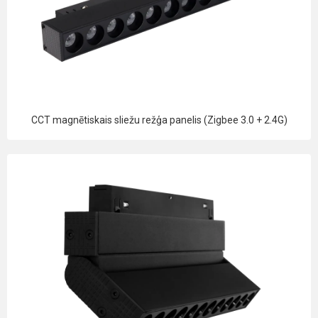
CCT magnētiskais sliežu režģa panelis (Zigbee 3.0 + 2.4G)