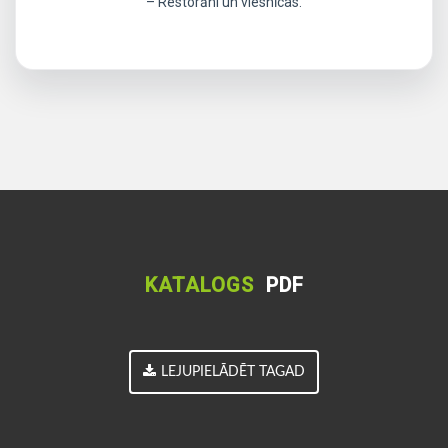
– Restorāni un viesnīcas.
KATALOGS
PDF
LEJUPIELĀDĒT TAGAD