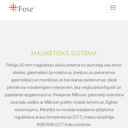
Toggle
navigati
MAGNĒTISKĀ SISTĒMA
Pilnīga 20 mm magnētisko sliežu sistēma no alumīnija, kas ietver
sliedes, gaismekļus (prožektorus, lineāros un piekaramos
gaismekļus) un montāžas un barošanas piederumus. Ideāli
piemērota mūsdienīgiem interjeriem, ļauj viegli pārkonfigurēt un
paplašināt apgaismojumu. Pieejamie MiBoxer gaismekļi nodrošina
bezvadu vadību ar MiBoxer pultīm, mobilo lietotni un Zigbee
savienojumu. Atkarībā no modeļa iespējama spilgtuma
regulēšana, krāsu temperatūras (CCT) maiņa vai pilnīga
RGB/RGB+CCT krāsu kontrole.