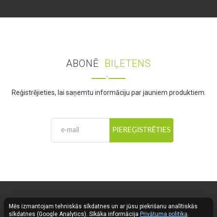
ABONĒ
BIĻETENS
Reģistrējieties, lai saņemtu informāciju par jauniem produktiem.
PIEREĢISTRĒTIES
Mēs izmantojam tehniskās sīkdatnes un ar jūsu piekrišanu analītiskās
Fose LED Lighting © 2026
sīkdatnes (Google Analytics). Sīkāka informācija
Privātuma politika
.