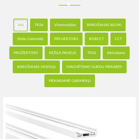
Visi
TR26
Virsmontāžas
BAROŠANAS BLOKI
Sliežu Gaismekļi
PROJEKTORS
RGBCCT
CCT
PROŽEKTORS
REŽĢA PANELIS
TR20
Iebūvējams
BAROŠANAS MODUĻI
MAGNĒTISKO SLIEDU PIEKARES
PIEKARAMIE GAISMEKĻI