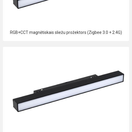
RGB+CCT magnētiskais sliežu prožektors (Zigbee 3.0 + 2.4G)