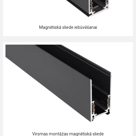
Magnētiskā sliede iebūvēšanai
Virsmas montāžas magnētiskā sliede