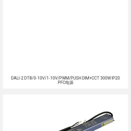
DALI-2 DT8/0-10V/1-10V/PWM/PUSH DIM+CCT 300W IP20
PFC电源