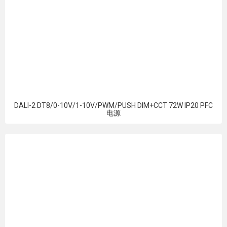
DALI-2 DT8/0-10V/1-10V/PWM/PUSH DIM+CCT 72W IP20 PFC
电源