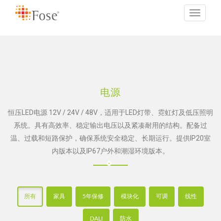
Toggle
navigati
电源
恒压LED电源 12V / 24V / 48V，适用于LED灯带、霓虹灯及低压照明
系统。具有高效率、稳定输出电压以及紧凑耐用的结构。配备过
温、过载和短路保护，确保系统安全稳定、长期运行。提供IP20室
内版本以及IP67户外和潮湿环境版本。
所有
家具
5年保修
模块化
可调
线性
DALI
防水