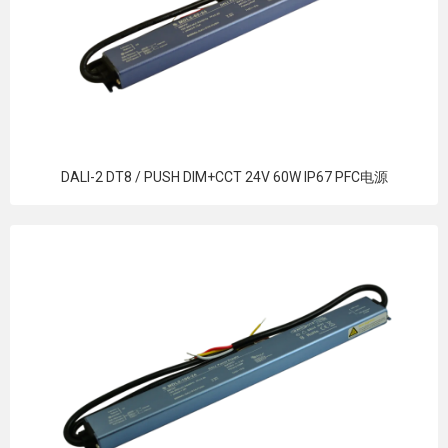
DALI-2 DT8 / PUSH DIM+CCT 24V 60W IP67 PFC电源