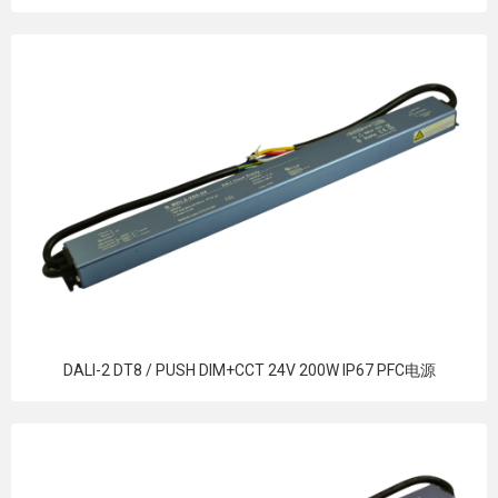
DALI-2 DT8 / PUSH DIM+CCT 24V 200W IP67 PFC电源