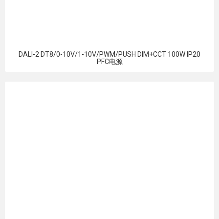
DALI-2 DT8/0-10V/1-10V/PWM/PUSH DIM+CCT 100W IP20
PFC电源