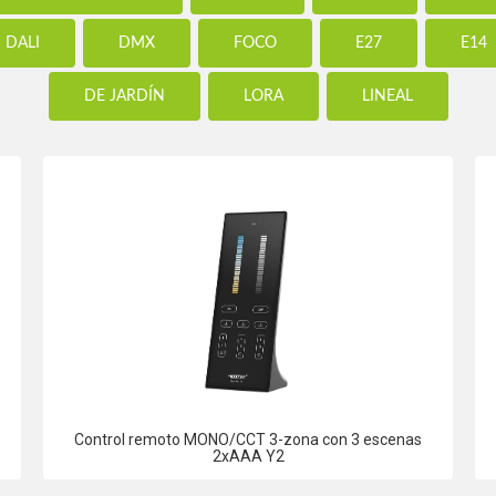
DALI
DMX
FOCO
E27
E14
DE JARDÍN
LORA
LINEAL
Control remoto MONO/CCT 3-zona con 3 escenas
2xAAA Y2