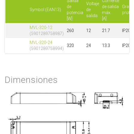
Salida
Corriente
Voltaje
de
de salida
Grado
Symbol (EAN13)
de
potencia
máx.
prote
salida
[W]
[A]
MVL-320-12
260
12
21.7
IP20
(5901289758987)
MVL-320-24
320
24
13.3
IP20
(5901289758994)
Dimensiones