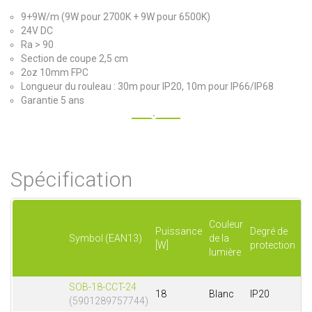
9+9W/m (9W pour 2700K + 9W pour 6500K)
24V DC
Ra > 90
Section de coupe 2,5 cm
2oz 10mm FPC
Longueur du rouleau : 30m pour IP20, 10m pour IP66/IP68
Garantie 5 ans
Spécification
Couleur
Puissance
Degré de
Co
Symbol (EAN13)
de la
[W]
protection
l'
lumière
SOB-18-CCT-24
18
Blanc
IP20
(5901289757744)