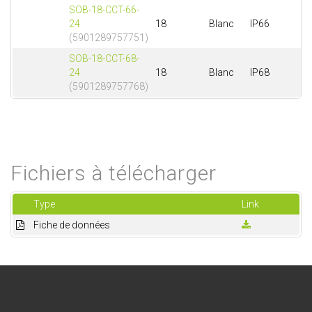
SOB-18-CCT-66-
24
18
Blanc
IP66
(5901289757751)
SOB-18-CCT-68-
24
18
Blanc
IP68
(5901289757768)
Fichiers à télécharger
Type
Link
Fiche de données