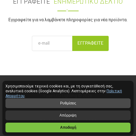
ΕΓΓΡΑΦΕΊΤΕ
ΕΝΗΜΕΡΩΤΙΚΌ ΔΕΛΤΊΟ
Εγγραφείτε για να λαμβάνετε πληροφορίες για νέα προϊόντα.
ΕΓΓΡΑΦΕΊΤΕ
Χρησιμοποιούμε τεχνικά cookies και, με τη συγκατάθεσή σας,
αναλυτικά cookies (Google Analytics). Λεπτομέρειες στην
Πολιτική
Fose LED Lighting © 2026
Απορρήτου
.
Ρυθμίσεις
Επικοινωνία
Απόρριψη
Braniborska 69, 53-680 Wrocław
Αποδοχή
Πολιτική Απορρήτου
|
Ρυθμίσεις cookies