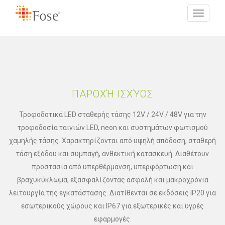
Toggle
navigati
ΠΑΡΟΧΉ ΙΣΧΎΟΣ
Τροφοδοτικά LED σταθερής τάσης 12V / 24V / 48V για την
τροφοδοσία ταινιών LED, neon και συστημάτων φωτισμού
χαμηλής τάσης. Χαρακτηρίζονται από υψηλή απόδοση, σταθερή
τάση εξόδου και συμπαγή, ανθεκτική κατασκευή. Διαθέτουν
προστασία από υπερθέρμανση, υπερφόρτωση και
βραχυκύκλωμα, εξασφαλίζοντας ασφαλή και μακροχρόνια
λειτουργία της εγκατάστασης. Διατίθενται σε εκδόσεις IP20 για
εσωτερικούς χώρους και IP67 για εξωτερικές και υγρές
εφαρμογές.