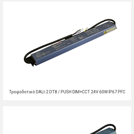
Τροφοδοτικό DALI-2 DT8 / PUSH DIM+CCT 24V 60W IP67 PFC