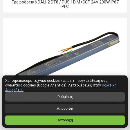
Τροφοδοτικό DALI-2 DT8 / PUSH DIM+CCT 24V 200W IP67
PFC
Χρησιμοποιούμε τεχνικά cookies και, με τη συγκατάθεσή σας,
αναλυτικά cookies (Google Analytics). Λεπτομέρειες στην
Πολιτική
Απορρήτου
.
Ρυθμίσεις
Τροφοδοτικό DALI-2 DT8 / PUSH DIM+CCT 24V 250W IP67
PFC
Απόρριψη
Αποδοχή