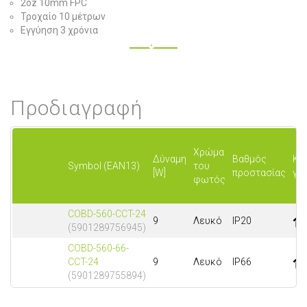
2oz 10mm FPC
Τροχαίο 10 μέτρων
Εγγύηση 3 χρόνια
Προδιαγραφή
Χρώμα
Δύναμη
Βαθμός
Κα
Symbol (EAN13)
του
[W]
προστασίας
για
φωτός
COBD-560-CCT-24
9
Λευκό
IP20
(5901289756945)
COBD-560-66-
CCT-24
9
Λευκό
IP66
(5901289755894)