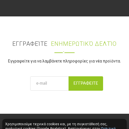
ΕΓΓΡΑΦΕΊΤΕ
ΕΝΗΜΕΡΩΤΙΚΌ ΔΕΛΤΊΟ
Εγγραφείτε για να λαμβάνετε πληροφορίες για νέα προϊόντα.
ΕΓΓΡΑΦΕΊΤΕ
Χρησιμοποιούμε τεχνικά cookies και, με τη συγκατάθεσή σας,
αναλυτικά cookies (Google Analytics). Λεπτομέρειες στην
Πολιτική