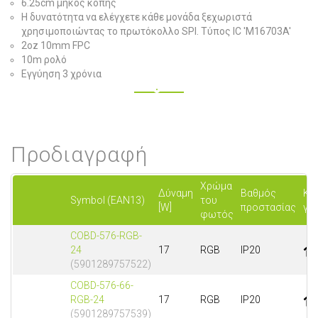
6.25cm μήκος κοπής
Η δυνατότητα να ελέγχετε κάθε μονάδα ξεχωριστά
χρησιμοποιώντας το πρωτόκολλο SPI. Τύπος IC 'M16703A'
2oz 10mm FPC
10m ρολό
Εγγύηση 3 χρόνια
Προδιαγραφή
Χρώμα
Δύναμη
Βαθμός
Κα
Symbol (EAN13)
του
[W]
προστασίας
για
φωτός
COBD-576-RGB-
24
17
RGB
IP20
(5901289757522)
COBD-576-66-
RGB-24
17
RGB
IP20
(5901289757539)