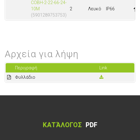
COBH-2-22-66-24-
10M
2
Λευκό
IP66
(5901289753753)
Αρχεία για λήψη
Περιγραφή
Link
Φυλλάδιο
ΚΑΤΆΛΟΓΟΣ
PDF