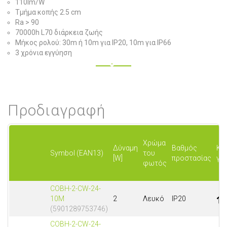
110lm/W
Τμήμα κοπής 2.5 cm
Ra > 90
70000h L70 διάρκεια ζωής
Μήκος ρολού: 30m ή 10m για IP20, 10m για IP66
3 χρόνια εγγύηση
Προδιαγραφή
Χρώμα
Δύναμη
Βαθμός
Κα
Symbol (EAN13)
του
[W]
προστασίας
για
φωτός
COBH-2-CW-24-
10M
2
Λευκό
IP20
(5901289753746)
COBH-2-CW-24-