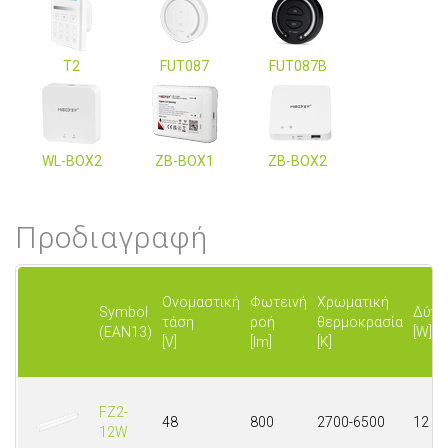
T2
FUT087
FUT087B
WL-BOX2
ZB-BOX1
ZB-BOX2
Προδιαγραφή
Ονομαστική
Φωτεινή
Χρωματική
Symbol
Δύνα
τάση
ροή
θερμοκρασία
(EAN13)
[W]
[V]
[lm]
[K]
FZ2-
48
800
2700-6500
12
12W