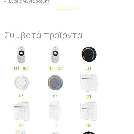
Ευρεία γωνία δέσμης
Συμβατά προϊόντα
FUT006
FUT007
S1
S1
S1
B1
B1
T1
B2