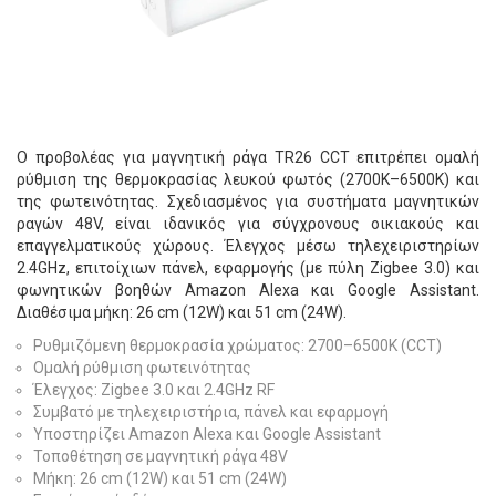
Ο προβολέας για μαγνητική ράγα TR26 CCT επιτρέπει ομαλή
ρύθμιση της θερμοκρασίας λευκού φωτός (2700K–6500K) και
της φωτεινότητας. Σχεδιασμένος για συστήματα μαγνητικών
ραγών 48V, είναι ιδανικός για σύγχρονους οικιακούς και
επαγγελματικούς χώρους. Έλεγχος μέσω τηλεχειριστηρίων
2.4GHz, επιτοίχιων πάνελ, εφαρμογής (με πύλη Zigbee 3.0) και
φωνητικών βοηθών Amazon Alexa και Google Assistant.
Διαθέσιμα μήκη: 26 cm (12W) και 51 cm (24W).
Ρυθμιζόμενη θερμοκρασία χρώματος: 2700–6500K (CCT)
Ομαλή ρύθμιση φωτεινότητας
Έλεγχος: Zigbee 3.0 και 2.4GHz RF
Συμβατό με τηλεχειριστήρια, πάνελ και εφαρμογή
Υποστηρίζει Amazon Alexa και Google Assistant
Τοποθέτηση σε μαγνητική ράγα 48V
Μήκη: 26 cm (12W) και 51 cm (24W)