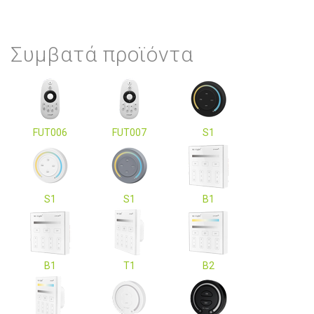
Συμβατά προϊόντα
FUT006
FUT007
S1
S1
S1
B1
B1
T1
B2