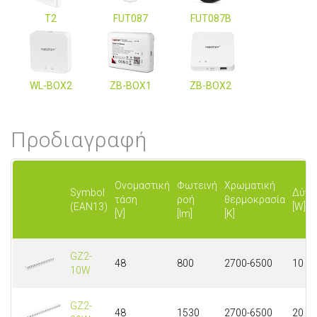
T2
FUT087
FUT087B
WL-BOX2
ZB-BOX1
ZB-BOX2
Προδιαγραφή
Ονομαστική
Φωτεινή
Χρωματική
Symbol
Δύνα
τάση
ροή
θερμοκρασία
(EAN13)
[W]
[V]
[lm]
[K]
GZ2-
48
800
2700-6500
10
10W
GZ2-
48
1530
2700-6500
20