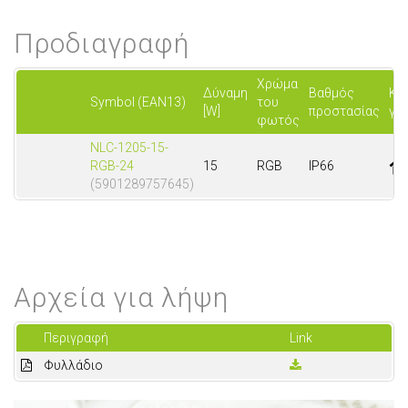
Προδιαγραφή
Χρώμα
Δύναμη
Βαθμός
Κα
Symbol (EAN13)
του
[W]
προστασίας
για
φωτός
NLC-1205-15-
RGB-24
15
RGB
IP66
(5901289757645)
Αρχεία για λήψη
Περιγραφή
Link
Φυλλάδιο