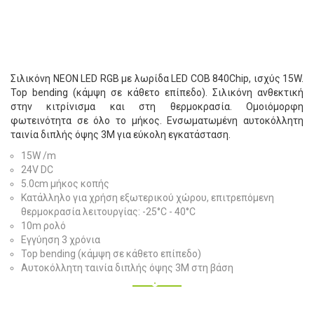
Σιλικόνη NEON LED RGB με λωρίδα LED COB 840Chip, ισχύς 15W.
Top bending (κάμψη σε κάθετο επίπεδο). Σιλικόνη ανθεκτική
στην κιτρίνισμα και στη θερμοκρασία. Ομοιόμορφη
φωτεινότητα σε όλο το μήκος. Ενσωματωμένη αυτοκόλλητη
ταινία διπλής όψης 3M για εύκολη εγκατάσταση.
15W /m
24V DC
5.0cm μήκος κοπής
Κατάλληλο για χρήση εξωτερικού χώρου, επιτρεπόμενη
θερμοκρασία λειτουργίας: -25°C - 40°C
10m ρολό
Εγγύηση 3 χρόνια
Top bending (κάμψη σε κάθετο επίπεδο)
Αυτοκόλλητη ταινία διπλής όψης 3M στη βάση