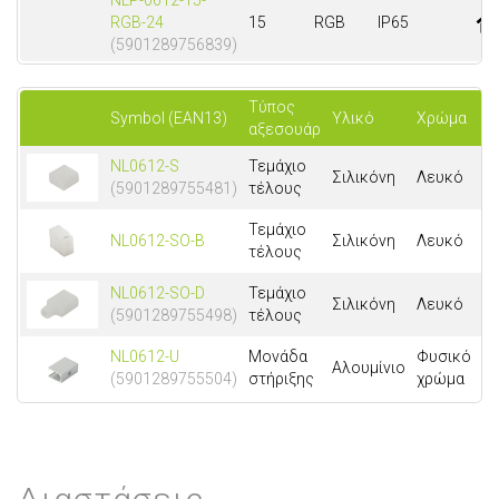
NLP-0612-15-
RGB-24
15
RGB
IP65
(5901289756839)
Τύπος
Symbol (EAN13)
Υλικό
Χρώμα
Δι
αξεσουάρ
NL0612-S
Τεμάχιο
Σιλικόνη
Λευκό
(5901289755481)
τέλους
Τεμάχιο
NL0612-SO-B
Σιλικόνη
Λευκό
τέλους
NL0612-SO-D
Τεμάχιο
Σιλικόνη
Λευκό
(5901289755498)
τέλους
NL0612-U
Μονάδα
Φυσικό
Αλουμίνιο
(5901289755504)
στήριξης
χρώμα