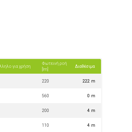
Φωτεινή ροή
λληλο για χρήση
Διαθέσιμα
[lm]
220
222 m
560
0 m
200
4 m
110
4 m