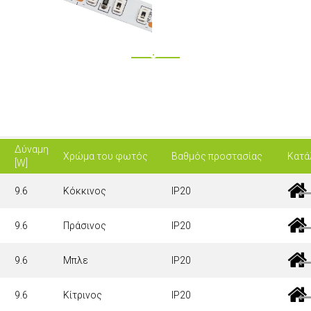
Δύναμη
Χρώμα του φωτός
Βαθμός προστασίας
Κατά
[W]
9.6
Κόκκινος
IP20
9.6
Πράσινος
IP20
9.6
Μπλε
IP20
9.6
Κίτρινος
IP20