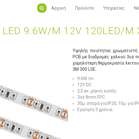
Αρχική
Προϊόντα
Υπηρεσίες
Νέ
Α LED 9.6W/M 12V 120LED/M
Υψηλής ποιότητας χρωματιστή Τ
PCB με διαδρομές χαλκού 3oz π
χαμηλότερη θερμοκρασία λειτου
3M 300 LSE.
9.6W /m
12V DC
2,5 εκ. μήκος κοπής
3oz 8mm FPC
30μ. σπορά για IP20, 10μ. για IP
Εγγύηση 3 χρόνια