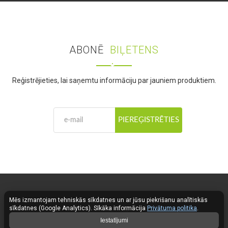
ABONĒ
BIĻETENS
Reģistrējieties, lai saņemtu informāciju par jauniem produktiem.
PIEREĢISTRĒTIES
Mēs izmantojam tehniskās sīkdatnes un ar jūsu piekrišanu analītiskās
Fose LED Lighting © 2026
sīkdatnes (Google Analytics). Sīkāka informācija
Privātuma politika
.
Iestatījumi
Kontakts