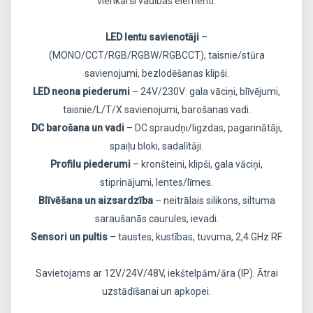
vienkārši vadības elementi.
LED lentu savienotāji
–
(MONO/CCT/RGB/RGBW/RGBCCT), taisnie/stūra
savienojumi, bezlodēšanas klipši.
LED neona piederumi
– 24V/230V: gala vāciņi, blīvējumi,
taisnie/L/T/X savienojumi, barošanas vadi.
DC barošana un vadi
– DC spraudņi/ligzdas, pagarinātāji,
spaiļu bloki, sadalītāji.
Profilu piederumi
– kronšteini, klipši, gala vāciņi,
stiprinājumi, lentes/līmes.
Blīvēšana un aizsardzība
– neitrālais silikons, siltuma
saraušanās caurules, ievadi.
Sensori un pultis
– taustes, kustības, tuvuma, 2,4 GHz RF.
Savietojams ar 12V/24V/48V, iekštelpām/āra (IP). Ātrai
uzstādīšanai un apkopei.