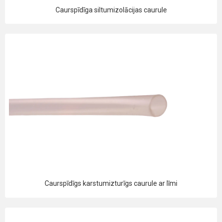
Caurspīdīga siltumizolācijas caurule
Caurspīdīgs karstumizturīgs caurule ar līmi