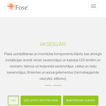
Toggle
navigati
AKSESUĀRI
Plašs uzstādīšanas un montāžas komponentu klāsts, kas atvieglo
instalācijas izveidi. Ietver savienotājus un kabeļus LED lentēm un
neonam, taisnus un leņķveida savienotājus, vadus un vadu
savienotājus, līmlentes un aizsargelementus (termokaujamās
caurules, silikonu).
Visi
LED LENTU KONTROLIERI
BAROŠANAS SLIEDES