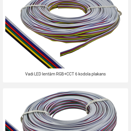
Vadi LED lentām RGB+CCT 6 kodola plakans