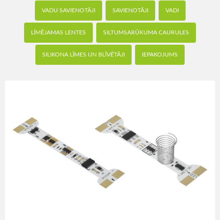
VADU SAVIENOTĀJI
SAVIENOTĀJI
VADI
LĪMĒJAMAS LENTES
SILTUMSARŪKUMA CAURULES
SILIKONA LĪMES UN BLĪVĒTĀJI
IEPAKOJUMS