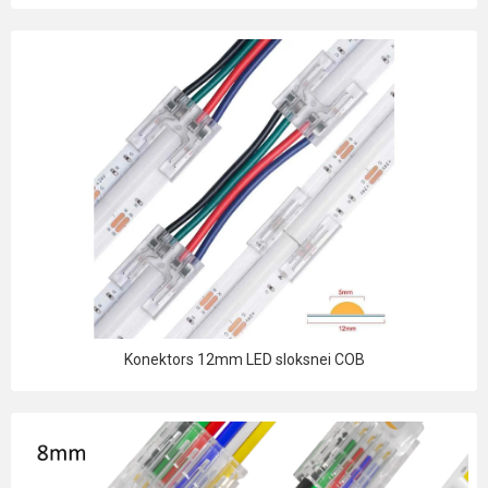
Konektors 12mm LED sloksnei COB