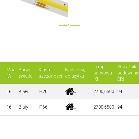
Temp.
Wskaźnik
Moc
Barwa
Klasa
Nadaje się
barwowa
oddawania
[W]
światła
szczelności
do użytku
[K]
CRI
16
Biały
IP20
2700,6500
94
16
Biały
IP66
2700,6500
94