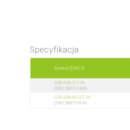
Specyfikacja
Symbol (EAN13)
COB-608-CCT-24
(5901289757409)
COB-608-66-CCT-24
(5901289757416)