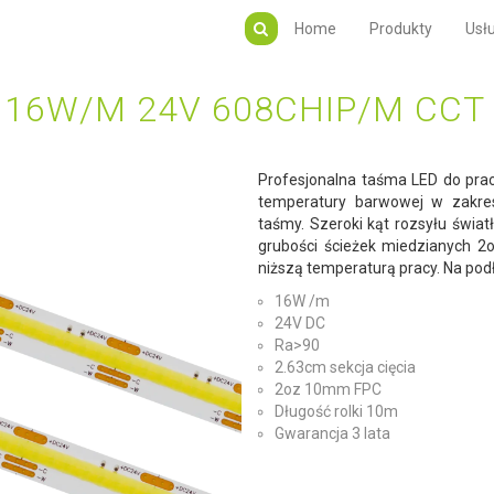
Home
Produkty
Usłu
 16W/M 24V 608CHIP/M CCT 
Profesjonalna taśma LED do prac
temperatury barwowej w zakresi
taśmy. Szeroki kąt rozsyłu świ
grubości ścieżek miedzianych 2
niższą temperaturą pracy. Na pod
16W /m
24V DC
Ra>90
2.63cm sekcja cięcia
2oz 10mm FPC
Długość rolki 10m
Gwarancja 3 lata