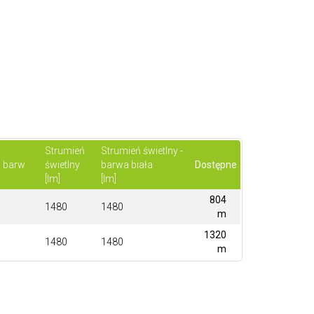
Strumień
Strumień świetlny -
 barw
świetlny
barwa biała
Dostępne
[lm]
[lm]
804
1480
1480
m
1320
1480
1480
m