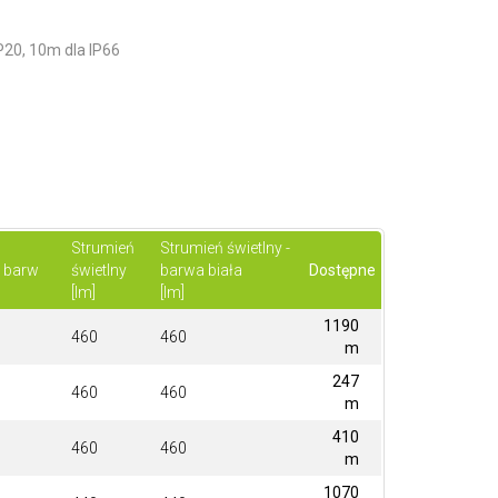
P20, 10m dla IP66
Strumień
Strumień świetlny -
 barw
świetlny
barwa biała
Dostępne
[lm]
[lm]
1190
460
460
m
247
460
460
m
410
460
460
m
1070