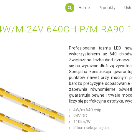
Home
Produkty
Usłu
4W/M 24V 640CHIP/M RA90 
Profesjonalna taśma LED nowe
wykorzystaniem aż 640 chipów
Zwiększona liczba diod oznacza 
się na wyraźnie dłuższą żywotnoś
Specjalna konstrukcja gwarantuj
punktów nawet przy mocnym prz
bardzo precyzyjne dopasowanie dł
zapewnia równomierne oświ
gwarantuje pewne i trwałe mocow
liczy się perfekcyjna estetyka, w
4W/m 640 chip
24V DC
110lm/W
2.5cm sekcja cięcia