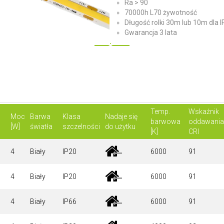
Ra > 90
70000h L70 żywotność
Długość rolki 30m lub 10m dla I
Gwarancja 3 lata
Temp.
Wskaźnik
Moc
Barwa
Klasa
Nadaje się
barwowa
oddawania
[W]
światła
szczelności
do użytku
[K]
CRI
4
Biały
IP20
6000
91
4
Biały
IP20
6000
91
4
Biały
IP66
6000
91