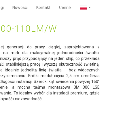
gi
Nowości
Kontakt
Cennik
100-110LM/W
j generacji do pracy ciągłej, zaprojektowana z
 na metr dla maksymalnej jednorodności światła.
niższy prąd przypadający na jeden chip, co przekłada
ć, stabilniejszą pracę i wyższą skuteczność świetlną.
e idealnie jednolitą linię światła – bez widocznych
yciemnianiu. Krótki moduł cięcia 2,5 cm umożliwia
ugości instalacji. Szeroki kąt świecenia powyżej 160°
etlenie, a mocna taśma montażowa 3M 300 LSE
anie. To idealny wybór dla instalacji premium, gdzie
ydajność i niezawodność.