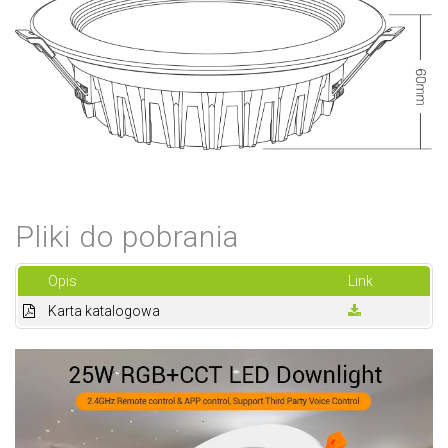
Pliki do pobrania
Opis
Link
Karta katalogowa