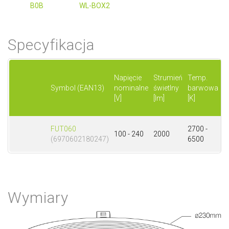
B0B
WL-BOX2
Specyfikacja
Napięcie
Strumień
Temp.
M
Symbol (EAN13)
nominalne
świetlny
barwowa
[
[V]
[lm]
[K]
FUT060
2700 -
100 - 240
2000
2
(6970602180247)
6500
Wymiary