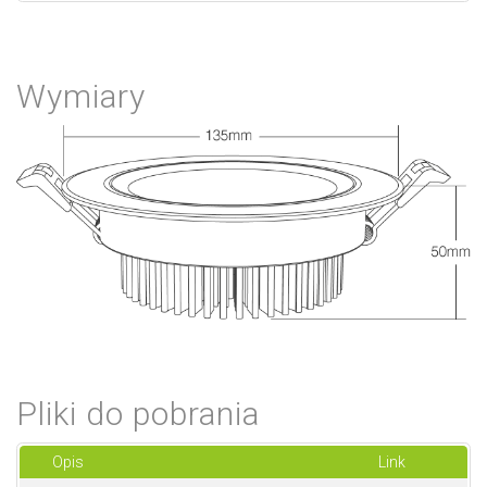
Wymiary
Pliki do pobrania
Opis
Link