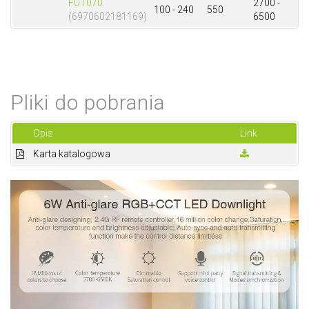
FUT070
2700 -
100 - 240
550
6
(6970602181169)
6500
Pliki do pobrania
Opis
Link
Karta katalogowa