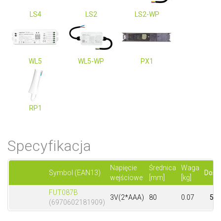
LS4
LS2
LS2-WP
WL5
WL5-WP
PX1
RP1
Specyfikacja
Napięcie
Średnica
Waga
Symbol (EAN13)
Dost
wejściowe
[mm]
[kg]
FUT087B
3V(2*AAA)
80
0.07
5 s
(6970602181909)