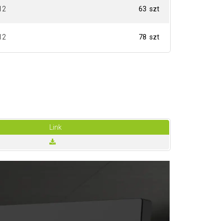
12
63 szt
12
78 szt
Link