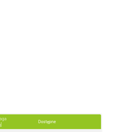
aga
Dostępne
g]