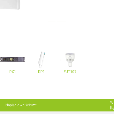
PX1
RP1
FUT107
W
Napięcie wejściowe
[k