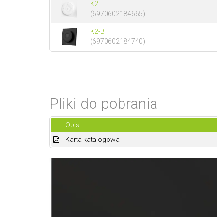
K2
(6970602184665)
K2-B
(6970602184740)
Pliki do pobrania
Opis
Karta katalogowa