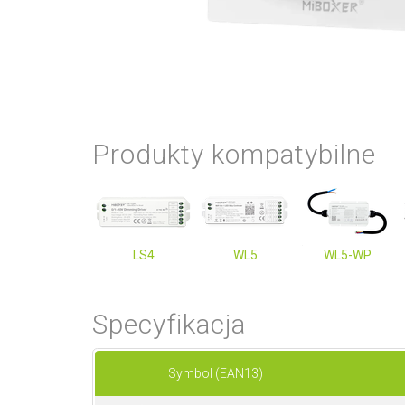
Produkty kompatybilne
LS4
WL5
WL5-WP
Specyfikacja
Symbol (EAN13)