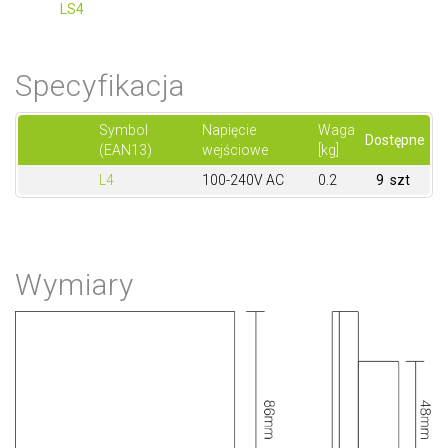
LS4
Specyfikacja
Symbol
Napięcie
Waga
Dostępne
(EAN13)
wejściowe
[kg]
L4
100-240V AC
0.2
9 szt
Wymiary