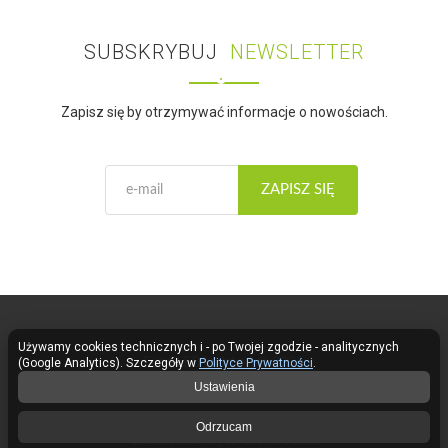
SUBSKRYBUJ
NEWSLETTER
Zapisz się by otrzymywać informacje o nowościach.
ZAPISZ SIĘ
Używamy cookies technicznych i - po Twojej zgodzie - analitycznych
Fose LED Lighting © 2026
(Google Analytics). Szczegóły w
Polityce Prywatności
.
Ustawienia
Kontakt
Odrzucam
Braniborska 69, 53-680 Wrocław