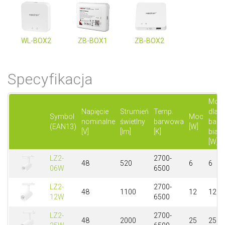
WL-BOX2
ZB-BOX1
ZB-BOX2
Specyfikacja
Moc
Napięcie
Strumień
Temp.
dla
Symbol
Moc
nominalne
świetlny
barwowa
barw
(EAN13)
[W]
[V]
[lm]
[K]
białej
[W]
LZ2-
2700-
48
520
6
6
06W
6500
LZ2-
2700-
48
1100
12
12
12W
6500
LZ2-
2700-
48
2000
25
25