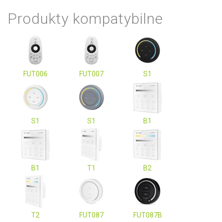
Produkty kompatybilne
FUT006
FUT007
S1
S1
S1
B1
B1
T1
B2
T2
FUT087
FUT087B