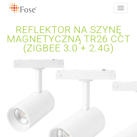
Toggle
navigati
REFLEKTOR NA SZYNĘ
MAGNETYCZNĄ TR26 CCT
(ZIGBEE 3.0 + 2.4G)