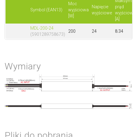
Maksymal
Moc
Napięcie
prąd
Symbol (EAN13)
wyjściowa
wyjściowe
wyjściowy
[W]
[A]
MDL-200-24
200
24
8.34
(5901289758673)
Wymiary
Pliki do pobrania