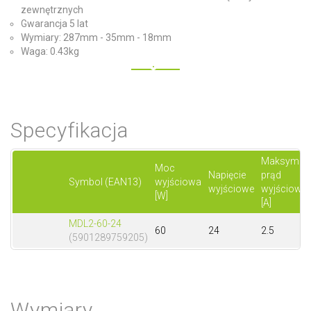
zewnętrznych
Gwarancja 5 lat
Wymiary: 287mm - 35mm - 18mm
Waga: 0.43kg
Specyfikacja
Maksymal
Moc
Napięcie
prąd
Symbol (EAN13)
wyjściowa
wyjściowe
wyjściowy
[W]
[A]
MDL2-60-24
60
24
2.5
(5901289759205)
Wymiary