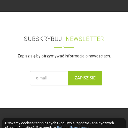
SUBSKRYBUJ
NEWSLETTER
Zapisz się by otrzymywać informacje o nowościach.
ZAPISZ SIĘ
Używamy cookies technicznych i - po Twojej zgodzie - analitycznych
Fose LED Lighting © 2026
(Google Analytics). Szczegóły w
Polityce Prywatności
.