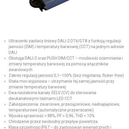
Ultracienki zasilacz liniowy DALI-2 DT6/DT8 z funkcją regulacji
jasności (DIM) i temperatury barwowej (CCT) na jednym adresie
DALI
Obsługa DALI-2 oraz PUSH DIM/CCT – możliwość ściemniania i
zmiany temperatury barwowej za pomocą włączników
zwarciowych
Zakres regulacji jasności 0,1–100% (bez migotania, flicker-free)
Stała moc wyjściowa – utrzymanie tej samej jasności przy
zmianie temperatury barwowej
Dwa niezależne kanały SELV (CV) do sterowania
dwukanałowymi taśmami LED CCT
Zabezpieczenia: zwarciowe, przeciążeniowe, nadnapięciowe,
temperaturowe (automatyczne przywracanie)
Wysoka sprawność > 88%, PF > 0,96, THD < 10%
Chłodzenie przez swobodny przepływ powietrza
Klasa szczelności IP67 – do zastosowań wewnętrznych i