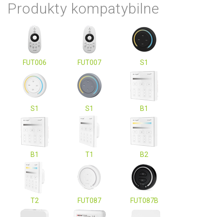
Produkty kompatybilne
FUT006
FUT007
S1
S1
S1
B1
B1
T1
B2
T2
FUT087
FUT087B