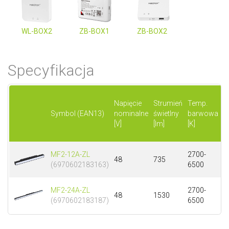
WL-BOX2
ZB-BOX1
ZB-BOX2
Specyfikacja
Napięcie
Strumień
Temp.
M
Symbol (EAN13)
nominalne
świetlny
barwowa
[
[V]
[lm]
[K]
MF2-12A-ZL
2700-
48
735
1
(6970602183163)
6500
MF2-24A-ZL
2700-
48
1530
2
(6970602183187)
6500