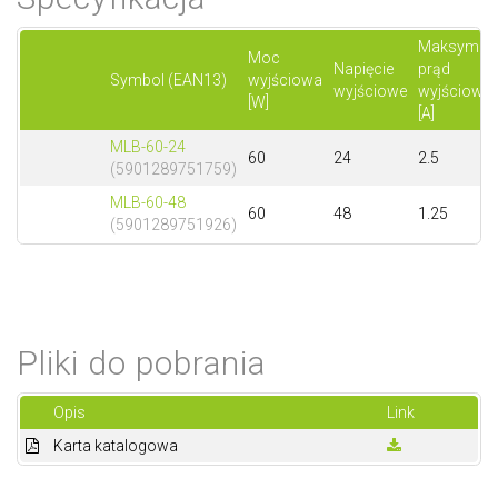
Maksymal
Moc
Napięcie
prąd
Symbol (EAN13)
wyjściowa
wyjściowe
wyjściowy
[W]
[A]
MLB-60-24
60
24
2.5
(5901289751759)
MLB-60-48
60
48
1.25
(5901289751926)
Pliki do pobrania
Opis
Link
Karta katalogowa