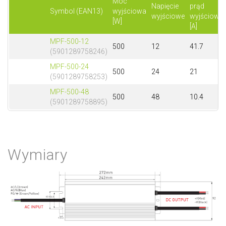
Moc
Napięcie
prąd
Symbol (EAN13)
wyjściowa
wyjściowe
wyjściowy
[W]
[A]
MPF-500-12
500
12
41.7
(5901289758246)
MPF-500-24
500
24
21
(5901289758253)
MPF-500-48
500
48
10.4
(5901289758895)
Wymiary