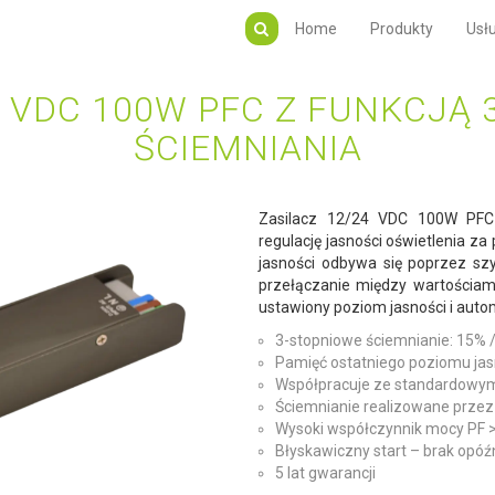
Home
Produkty
Usłu
4 VDC 100W PFC Z FUNKCJĄ
ŚCIEMNIANIA
Zasilacz 12/24 VDC 100W PFC 
regulację jasności oświetlenia 
jasności odbywa się poprzez szy
przełączanie między wartościam
ustawiony poziom jasności i aut
3-stopniowe ściemnianie: 15% 
Pamięć ostatniego poziomu jas
Współpracuje ze standardowym
Ściemnianie realizowane prze
Wysoki współczynnik mocy PF >
Błyskawiczny start – brak opóź
5 lat gwarancji