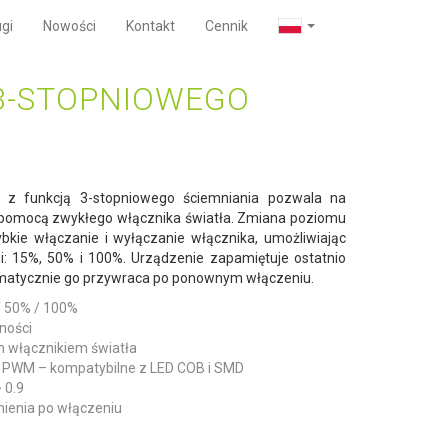
gi
Nowości
Kontakt
Cennik
 3-STOPNIOWEGO
z funkcją 3-stopniowego ściemniania pozwala na
za pomocą zwykłego włącznika światła. Zmiana poziomu
bkie włączanie i wyłączanie włącznika, umożliwiając
i: 15%, 50% i 100%. Urządzenie zapamiętuje ostatnio
omatycznie go przywraca po ponownym włączeniu.
/ 50% / 100%
ności
 włącznikiem światła
z PWM – kompatybilne z LED COB i SMD
 0.9
nienia po włączeniu