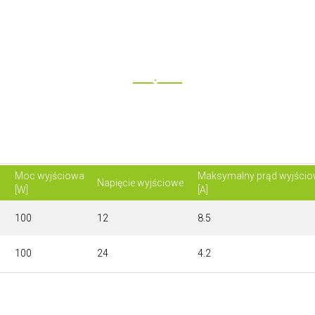
Moc wyjściowa
Maksymalny prąd wyjści
Napięcie wyjściowe
[W]
[A]
100
12
8.5
100
24
4.2