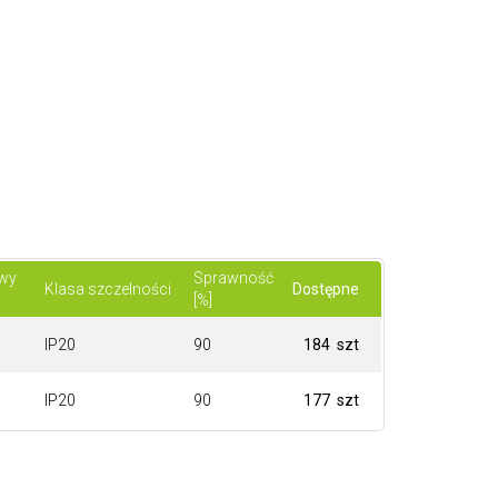
owy
Sprawność
Klasa szczelności
Dostępne
[%]
IP20
90
184 szt
IP20
90
177 szt