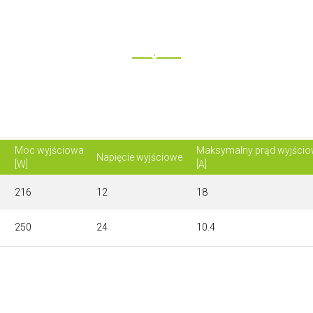
Moc wyjściowa
Maksymalny prąd wyjści
Napięcie wyjściowe
[W]
[A]
216
12
18
250
24
10.4