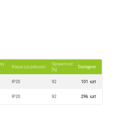
owy
Sprawność
Klasa szczelności
Dostępne
[%]
IP20
92
101 szt
IP20
92
296 szt