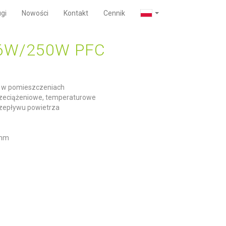
gi
Nowości
Kontakt
Cennik
16W/250W PFC
u w pomieszczeniach
rzeciążeniowe, temperaturowe
zepływu powietrza
1mm