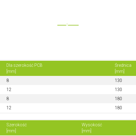
Dla szerokość PCB
Średnica
[mm]
[mm]
8
130
12
130
8
180
12
180
Szerokość
Wysokość
[mm]
[mm]