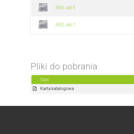
REEL-AB-5
REEL-AB-7
Pliki do pobrania
Opis
Karta katalogowa