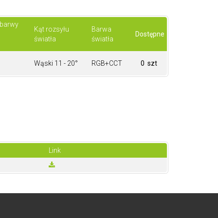
 barwy
Kąt rozsyłu
Barwa
Dostępne
światła
światła
Wąski 11 - 20°
RGB+CCT
0 szt
Link