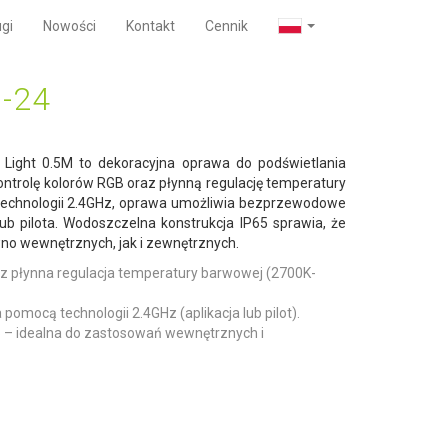
gi
Nowości
Kontakt
Cennik
-24
ight 0.5M to dekoracyjna oprawa do podświetlania
 kontrolę kolorów RGB oraz płynną regulację temperatury
 technologii 2.4GHz, oprawa umożliwia bezprzewodowe
ub pilota. Wodoszczelna konstrukcja IP65 sprawia, że
no wewnętrznych, jak i zewnętrznych.
az płynna regulacja temperatury barwowej (2700K-
mocą technologii 2.4GHz (aplikacja lub pilot).
 – idealna do zastosowań wewnętrznych i