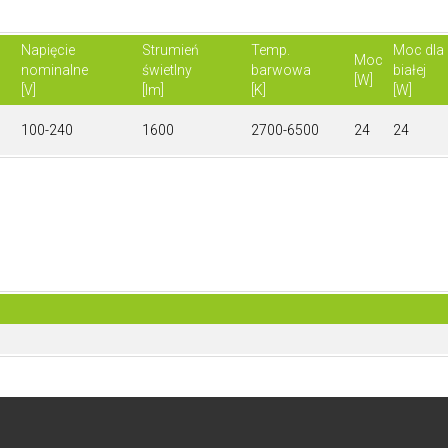
Napięcie
Strumień
Temp.
Moc dla
Moc
nominalne
świetlny
barwowa
białej
[W]
[V]
[lm]
[K]
[W]
100-240
1600
2700-6500
24
24