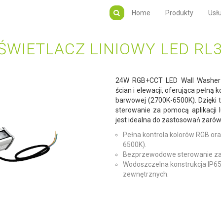
Home
Produkty
Usłu
ŚWIETLACZ LINIOWY LED RL3
24W RGB+CCT LED Wall Washer L
ścian i elewacji, oferująca pełną
barwowej (2700K-6500K). Dzięki
sterowanie za pomocą aplikacji l
jest idealna do zastosowań zarów
Pełna kontrola kolorów RGB or
6500K).
Bezprzewodowe sterowanie za po
Wodoszczelna konstrukcja IP65
zewnętrznych.