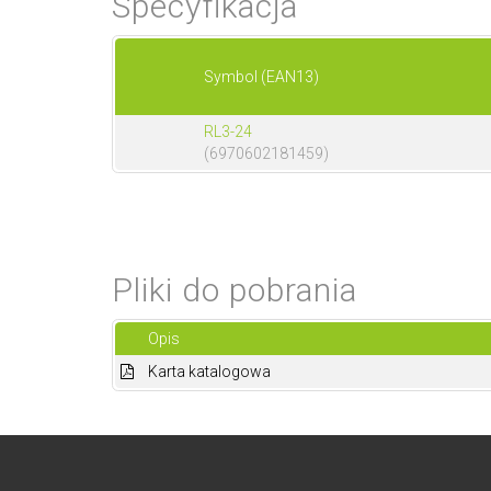
Specyfikacja
Symbol (EAN13)
RL3-24
(6970602181459)
Pliki do pobrania
Opis
Karta katalogowa