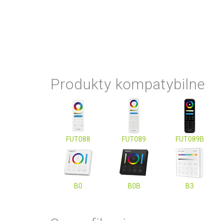
Produkty kompatybilne
FUT088
FUT089
FUT089B
B0
B0B
B3