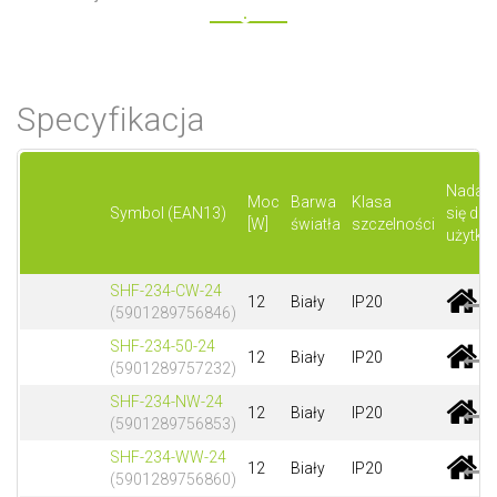
Specyfikacja
Nadaje
Moc
Barwa
Klasa
Symbol (EAN13)
się do
[W]
światła
szczelności
użytku
SHF-234-CW-24
12
Biały
IP20
(5901289756846)
SHF-234-50-24
12
Biały
IP20
(5901289757232)
SHF-234-NW-24
12
Biały
IP20
(5901289756853)
SHF-234-WW-24
12
Biały
IP20
(5901289756860)