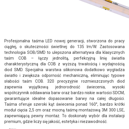
Profesjonalna taśma LED nowej generacji, stworzona do pracy
ciągłej, o skuteczności świetlnej do 135 lm/W. Zastosowana
technologia SOB/SMD to ulepszona alternatywa dla klasycznych
taśm COB – łączy jednolitą, perfekcyjną linię światła
charakterystyczną dla COB z wyższą trwałością i wydajnością
diod SMD. Specjalna warstwa silikonowa dodatkowo wygładza
światło i zwiększa odporność mechaniczną, eliminując typowe
słabości taśm COB. 320 precyzyjnie rozmieszczonych diod
zapewnia wyjątkową jednorodność świecenia, wysoki
współczynnik oddawania barw oraz bardzo niskie wartości SDCM,
gwarantujące idealne dopasowanie barwy na całej długości.
Taśma oferuje szeroki kąt świecenia ponad 160°, bardzo krótki
moduł cięcia 2,5 cm oraz mocną taśmę montażową 3M 300 LSE,
zapewniającą pewny montaż. To doskonały wybór dla instalacji
premium, gdzie liczy się jakość, estetyka i niezawodność.