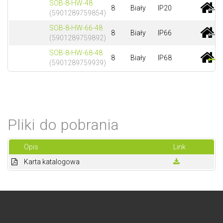
SOB-8-HW-48
8
Biały
IP20
(5901289759854)
SOB-8-HW-66-48
8
Biały
IP66
(5901289759892)
SOB-8-HW-68-48
8
Biały
IP68
(5901289759939)
Pliki do pobrania
Opis
Link
Karta katalogowa