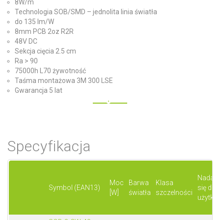
8W/m
Technologia SOB/SMD – jednolita linia światła
do 135 lm/W
8mm PCB 2oz R2R
48V DC
Sekcja cięcia 2.5 cm
Ra > 90
75000h L70 żywotność
Taśma montażowa 3M 300 LSE
Gwarancja 5 lat
Specyfikacja
Nadaje
Moc
Barwa
Klasa
Symbol (EAN13)
się do
[W]
światła
szczelności
użytku