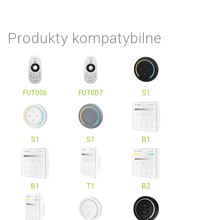
Produkty kompatybilne
FUT006
FUT007
S1
S1
S1
B1
B1
T1
B2