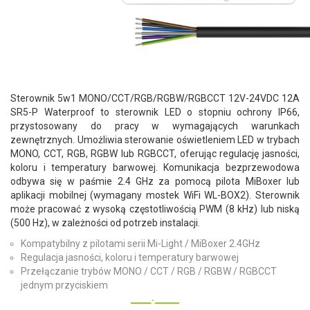
Sterownik 5w1 MONO/CCT/RGB/RGBW/RGBCCT 12V-24VDC 12A
SR5-P Waterproof to sterownik LED o stopniu ochrony IP66,
przystosowany do pracy w wymagających warunkach
zewnętrznych. Umożliwia sterowanie oświetleniem LED w trybach
MONO, CCT, RGB, RGBW lub RGBCCT, oferując regulację jasności,
koloru i temperatury barwowej. Komunikacja bezprzewodowa
odbywa się w paśmie 2.4 GHz za pomocą pilota MiBoxer lub
aplikacji mobilnej (wymagany mostek WiFi WL-BOX2). Sterownik
może pracować z wysoką częstotliwością PWM (8 kHz) lub niską
(500 Hz), w zależności od potrzeb instalacji.
Kompatybilny z pilotami serii Mi-Light / MiBoxer 2.4GHz
Regulacja jasności, koloru i temperatury barwowej
Przełączanie trybów MONO / CCT / RGB / RGBW / RGBCCT
jednym przyciskiem