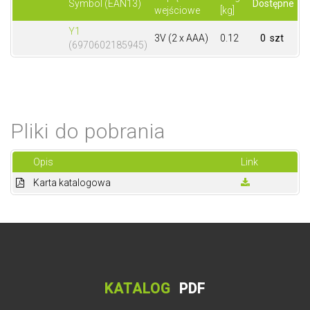
Symbol (EAN13)
Dostępne
wejściowe
[kg]
Y1
3V (2 x AAA)
0.12
0 szt
(6970602185945)
Pliki do pobrania
Opis
Link
Karta katalogowa
KATALOG
PDF