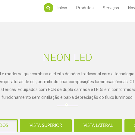
Início
Produtos
Serviços
Nov
NEON LED
l e moderna que combina o efeito do néon tradicional com a tecnologia
emperaturas de cor, permitindo criar composições luminosas únicas. O
mosféricas. Equipados com PCB de dupla camada e LEDs em conformidad
funcionamento sem cintilação e baixa depreciação do fluxo luminoso.
DOS
VISTA SUPERIOR
VISTA LATERAL