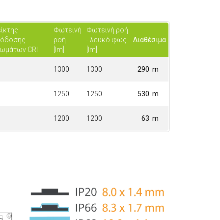
ίκτης
Φωτεινή
Φωτεινή ροή
πόδοσης
ροή
- λευκό φως
Διαθέσιμα
ωμάτων CRI
[lm]
[lm]
1300
1300
290 m
1250
1250
530 m
1200
1200
63 m