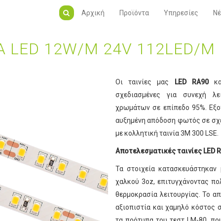
Αρχική
Προϊόντα
Υπηρεσίες
Νέ
Α LED 12W/M 24V 112LED/M
Οι ταινίες μας
LED RA90
κ
σχεδιασμένες για συνεχή λε
χρωμάτων σε επίπεδο 95%. Εξοπ
αυξημένη απόδοση φωτός σε σχέ
με κολλητική ταινία 3M 300 LSE.
Αποτελεσματικές ταινίες LED R
Τα στοιχεία κατασκευάστηκαν
χαλκού 3oz, επιτυγχάνοντας πο
θερμοκρασία λειτουργίας. Το α
αξιοπιστία και χαμηλό κόστος σ
τα πρότυπα του τεστ LM-80, πο