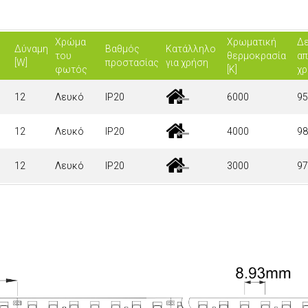
Χρώμα
Χρωματική
Δε
Δύναμη
Βαθμός
Κατάλληλο
του
θερμοκρασία
α
[W]
προστασίας
για χρήση
φωτός
[K]
χρ
12
Λευκό
IP20
6000
95
12
Λευκό
IP20
4000
98
12
Λευκό
IP20
3000
97