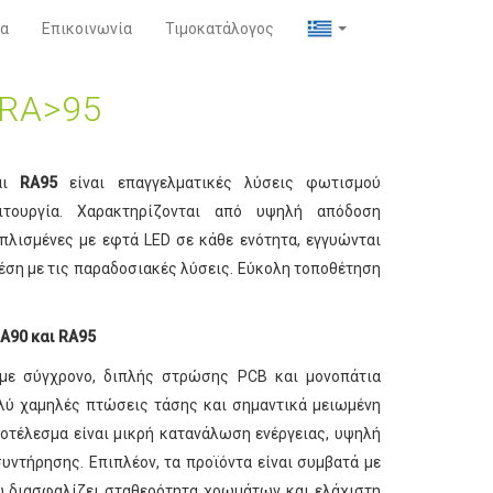
α
Επικοινωνία
Τιμοκατάλογος
 RA>95
αι
RA95
είναι επαγγελματικές λύσεις φωτισμού
ιτουργία. Χαρακτηρίζονται από υψηλή απόδοση
λισμένες με εφτά LED σε κάθε ενότητα, εγγυώνται
ση με τις παραδοσιακές λύσεις. Εύκολη τοποθέτηση
A90 και RA95
 με σύγχρονο, διπλής στρώσης PCB και μονοπάτια
λύ χαμηλές πτώσεις τάσης και σημαντικά μειωμένη
ποτέλεσμα είναι μικρή κατανάλωση ενέργειας, υψηλή
υντήρησης. Επιπλέον, τα προϊόντα είναι συμβατά με
υ διασφαλίζει σταθερότητα χρωμάτων και ελάχιστη