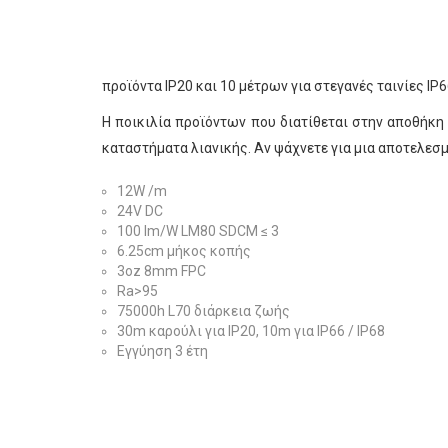
προϊόντα IP20 και 10 μέτρων για στεγανές ταινίες IP66
Η ποικιλία προϊόντων που διατίθεται στην αποθήκη
καταστήματα λιανικής. Αν ψάχνετε για μια αποτελεσμ
12W /m
24V DC
100 lm/W LM80 SDCM ≤ 3
6.25cm μήκος κοπής
3oz 8mm FPC
Ra>95
75000h L70 διάρκεια ζωής
30m καρούλι για IP20, 10m για IP66 / IP68
Εγγύηση 3 έτη