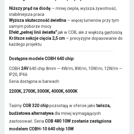
Niższy prąd na diodę
— mniej ciepła, wyższa żywotność,
stabilniejsza praca
Wyższa skuteczność świetlna
— więcej lumenów przy tym
samym poborze mocy
Efekt „pełnej linii światła”
jak w COB, ale z większą gęstością
Krótsze sekcje cięcia 2,5 cm
— precyzyjne dopasowanie do
każdego projektu
Dostępne modele COBH 640 chip:
COBH
24V
640 chip 8mm — 4W/m, 8W/m, 10W/m, 12W/m —
IP20, IP66
Seria dostępna w barwach:
2200K, 2700K, 3000K, 4000K, 6000K
Taśmy
COB 320 chip
pozostają w ofercie jako
tańsza,
budżetowa alternatywa
dla mniej wymagających
zastosowań. Seria
COB 480 10W zostanie zastąpiona
modelem COBH-10 640 chip 10W
.