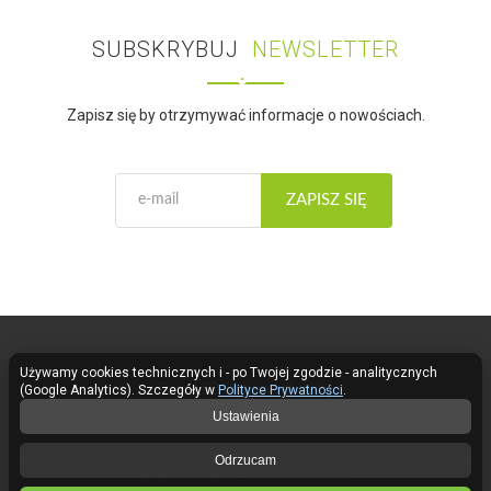
SUBSKRYBUJ
NEWSLETTER
Zapisz się by otrzymywać informacje o nowościach.
ZAPISZ SIĘ
Używamy cookies technicznych i - po Twojej zgodzie - analitycznych
Fose LED Lighting © 2026
(Google Analytics). Szczegóły w
Polityce Prywatności
.
Ustawienia
Kontakt
Odrzucam
Braniborska 69, 53-680 Wrocław