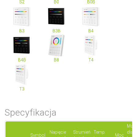
S2
B0
B0B
B3
B3B
B4
B4B
B8
T4
T3
Specyfikacja
Moc
Napięcie
Strumień
Temp.
dla
Symbol
Moc