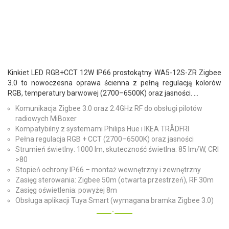
Kinkiet LED RGB+CCT 12W IP66 prostokątny WA5-12S-ZR Zigbee
3.0 to nowoczesna oprawa ścienna z pełną regulacją kolorów
RGB, temperatury barwowej (2700–6500K) oraz jasności. ...
Komunikacja Zigbee 3.0 oraz 2.4GHz RF do obsługi pilotów
radiowych MiBoxer
Kompatybilny z systemami Philips Hue i IKEA TRÅDFRI
Pełna regulacja RGB + CCT (2700–6500K) oraz jasności
Strumień świetlny: 1000 lm, skuteczność świetlna: 85 lm/W, CRI
>80
Stopień ochrony IP66 – montaż wewnętrzny i zewnętrzny
Zasięg sterowania: Zigbee 50m (otwarta przestrzeń), RF 30m
Zasięg oświetlenia: powyżej 8m
Obsługa aplikacji Tuya Smart (wymagana bramka Zigbee 3.0)