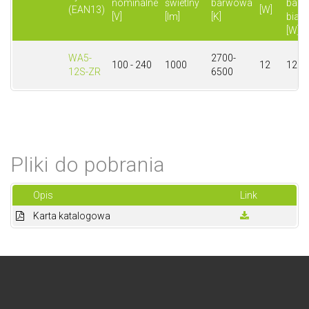
nominalne
świetlny
barwowa
barw
(EAN13)
[W]
[V]
[lm]
[K]
białej
[W]
WA5-
2700-
100 - 240
1000
12
12
12S-ZR
6500
Pliki do pobrania
Opis
Link
Karta katalogowa