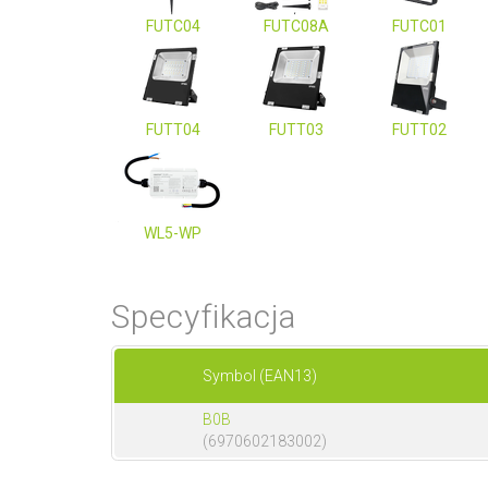
FUTC04
FUTC08A
FUTC01
FUTT04
FUTT03
FUTT02
WL5-WP
Specyfikacja
Symbol (EAN13)
B0B
(6970602183002)