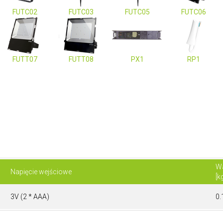
FUTC02
FUTC03
FUTC05
FUTC06
FUTT07
FUTT08
PX1
RP1
W
Napięcie wejściowe
[k
3V (2 * AAA)
0.