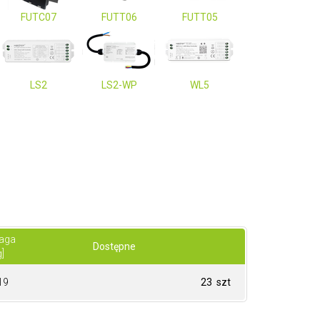
FUTC07
FUTT06
FUTT05
LS2
LS2-WP
WL5
aga
Dostępne
g]
19
23 szt