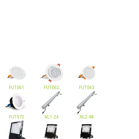
FUT061
FUT062
FUT063
FUT072
RL1-24
RL2-48