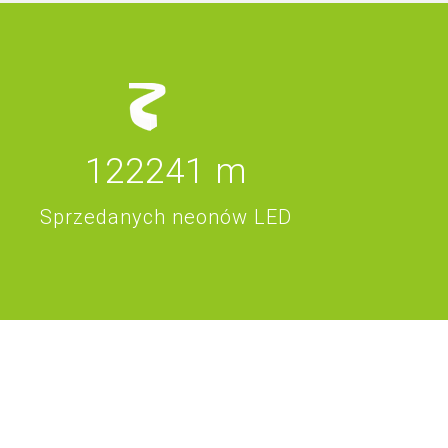
122241
m
Sprzedanych neonów LED