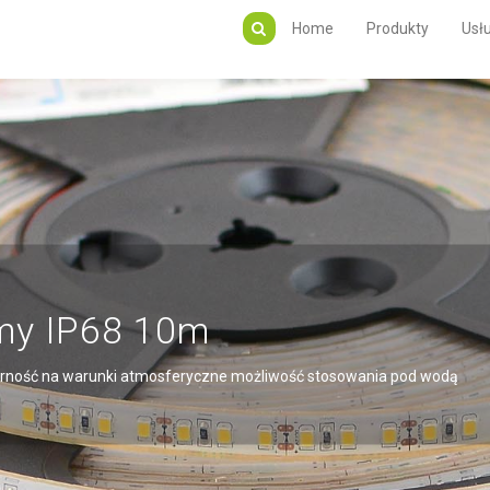
Home
Produkty
Usłu
lacze liniwe PFC, 5lat gwaran
kie zasilacze o skuteczności powyżej 92%
EJ...