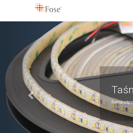
Previous
Zasi
Bardzo wąs
WIĘC